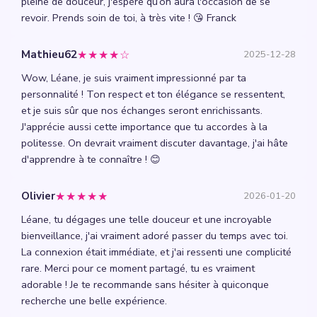
pleine de douceur, j'espère qu’on aura l'occasion de se
revoir. Prends soin de toi, à très vite ! 😘 Franck
★★★★☆
Mathieu62
2025-12-28
Wow, Léane, je suis vraiment impressionné par ta
personnalité ! Ton respect et ton élégance se ressentent,
et je suis sûr que nos échanges seront enrichissants.
J'apprécie aussi cette importance que tu accordes à la
politesse. On devrait vraiment discuter davantage, j'ai hâte
d'apprendre à te connaître ! 😊
★★★★★
Olivier
2026-01-20
Léane, tu dégages une telle douceur et une incroyable
bienveillance, j'ai vraiment adoré passer du temps avec toi.
La connexion était immédiate, et j'ai ressenti une complicité
rare. Merci pour ce moment partagé, tu es vraiment
adorable ! Je te recommande sans hésiter à quiconque
recherche une belle expérience.