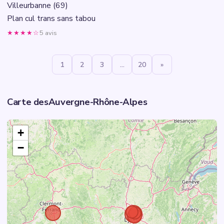
Villeurbanne (69)
Plan cul trans sans tabou
★★★★☆
5 avis
1
2
3
...
20
»
Carte desAuvergne-Rhône-Alpes
+
−