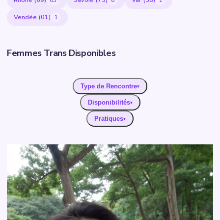
Rhône (69)
Savoie (73)
Var (38)
63
8
1
Vendée (01)
1
Femmes Trans Disponibles
Type de Rencontre
▾
Disponibilités
▾
Pratiques
▾